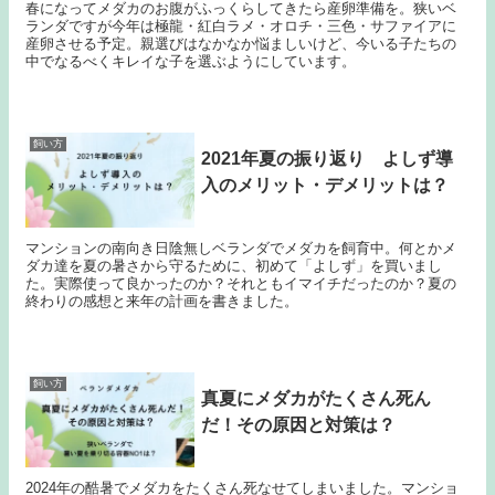
春になってメダカのお腹がふっくらしてきたら産卵準備を。狭いベ
ランダですが今年は極龍・紅白ラメ・オロチ・三色・サファイアに
産卵させる予定。親選びはなかなか悩ましいけど、今いる子たちの
中でなるべくキレイな子を選ぶようにしています。
飼い方
2021年夏の振り返り よしず導
入のメリット・デメリットは？
マンションの南向き日陰無しベランダでメダカを飼育中。何とかメ
ダカ達を夏の暑さから守るために、初めて「よしず」を買いまし
た。実際使って良かったのか？それともイマイチだったのか？夏の
終わりの感想と来年の計画を書きました。
飼い方
真夏にメダカがたくさん死ん
だ！その原因と対策は？
2024年の酷暑でメダカをたくさん死なせてしまいました。マンショ