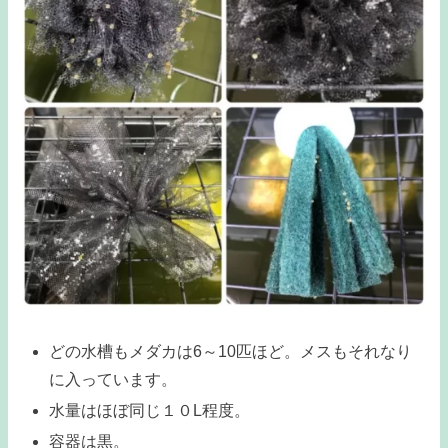
どの水槽もメダカは6～10匹ほど。メスもそれなり
に入っています。
水量はほぼ同じ１０L程度。
容器は黒。