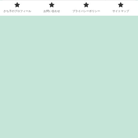
た結果は？三色の親から二色が産まれたり、赤い親からも白が産ま
れたり、遺伝は面白くて難しい。さすがプロ向きのメダカですね。
さち子のプロフィール
お問い合わせ
プライバシーポリシー
サイトマップ
メダカの写真はセリアグッズを使ってスマホで撮っています。
メダカの産卵 3つの条件とは？セリ
アのチュールで産卵床を手作り
メダカの稚魚のエサやりと水換え
ゾウリムシの越冬が簡単だった
さち子のプロフィール
お問い合わせ
プライバシーポリシー
サイトマップ