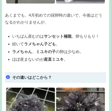
あくまでも、4月初めての採卵時の違いで、今後はどう
なるかわかりませんが、
いちばん産むのは
サンセット極龍
。卵もりもり！
続いて
ラメちゃん子ども
。
ラメちゃん
、
ミユキの子
の卵は少なめ。
ほぼ産まないのが
産直ミユキ
。
その違いはどこから？