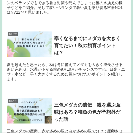
ンのベランダでもできる暑さ対策や死んでしまった後の水換えの様
子などをご紹介。そして狭いベランダで暑い夏を乗り切る容器NO1
はNV22だと思いました。
飼い方
寒くなるまでにメダカを大きく
育てたい！秋の飼育ポイント
は？
夏を越えたと思ったら、秋は冬に備えてメダカを大きく成長させる
追い込み期！水温が下がる前の9月10月がチャンスですね。日光・エ
サ・水など、早く大きくするために気をつけたいポイントを紹介し
ます。
飼い方
三色メダカの遺伝 親を選ぶ意
味はある？稚魚の色が予想外だ
った話
三色メダカの産卵。赤が多めの親と白が多めの親で分けて産卵させ