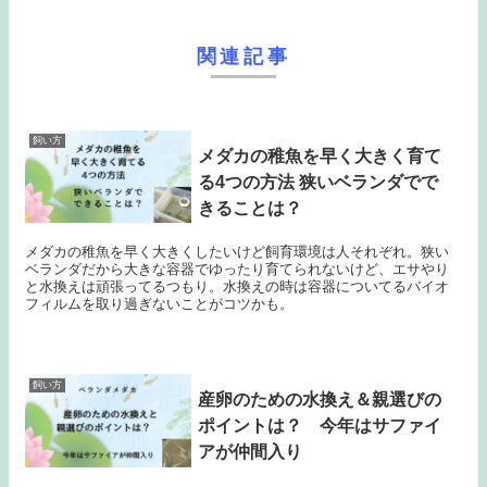
関連記事
飼い方
メダカの稚魚を早く大きく育て
る4つの方法 狭いベランダでで
きることは？
メダカの稚魚を早く大きくしたいけど飼育環境は人それぞれ。狭い
ベランダだから大きな容器でゆったり育てられないけど、エサやり
と水換えは頑張ってるつもり。水換えの時は容器についてるバイオ
フィルムを取り過ぎないことがコツかも。
飼い方
産卵のための水換え＆親選びの
ポイントは？ 今年はサファイ
アが仲間入り