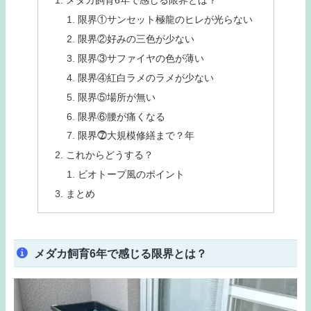
メダカ飼育6年で感じる限界とは？
限界①サンセット極龍のヒレが光らない
限界②好みの三色が少ない
限界③サファイヤの色が薄い
限界④紅白ラメのラメが少ない
限界⑤場所が無い
限界⑥腰が痛くなる
限界⓻大規模修繕まで？年
これからどうする？
ビオトープ風のポイント
まとめ
メダカ飼育6年で感じる限界とは？