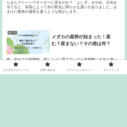
らまたグリーンウオーターに戻るのか？「よしず」をやめ、日光を
当てると、容器によって水の変化に明らかな違いがありました。お
まけに稚魚の成長も違うような気がします。
飼い方
メダカの産卵が始まった！産
む？産まない？その差は何？
春、初めての採卵時。同じように育てていても産卵数に大きな違い
が！まだ始まったばかりでたまたまかもしれませんが、思い当たる
ことは親魚の若さ！やっぱり若い方が産む気がします。日光や水温
さち子のプロフィール
お問い合わせ
プライバシーポリシー
サイトマップ
も大事ですね。卵はメチレンブルーで管理しています。
メダカの稚魚が育たない・・・、そ
んな時は「親抜き」で簡単に移動の
ストレス無く育つ