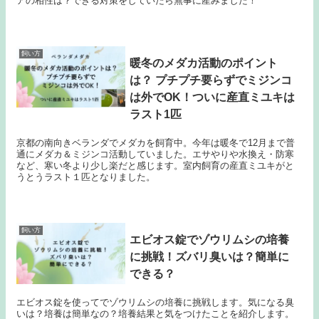
アの相性は？できる対策をしていたら無事に産みました！
飼い方
暖冬のメダカ活動のポイント
は？ プチプチ要らずでミジンコ
は外でOK！ついに産直ミユキは
ラスト1匹
京都の南向きベランダでメダカを飼育中。今年は暖冬で12月まで普
通にメダカ＆ミジンコ活動していました。エサやりや水換え・防寒
など、寒い冬より少し楽だと感じます。室内飼育の産直ミユキがと
うとうラスト１匹となりました。
飼い方
エビオス錠でゾウリムシの培養
に挑戦！ズバリ臭いは？簡単に
できる？
エビオス錠を使ってでゾウリムシの培養に挑戦します。気になる臭
いは？培養は簡単なの？培養結果と気をつけたことを紹介します。