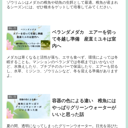
ゾウリムシはメダカの稚魚や幼魚の生餌として最適。稚魚が産まれ
るシーズンには、ぜひ種水をゲットして培養してみてください。
飼い方
ベランダメダカ エアーを切っ
て冬越し準備 産直ミユキは室
内へ
メダカは寒くなると活性が落ち、エサも食べず、環境によっては冬
眠することも。マンションのベランダでは冬眠まではいかないけ
ど、水換えしたり、プチプチのカバーで保温したり、エアーも切る
し、水草、ミジンコ、ゾウリムシなど、冬を迎える準備があります
よ。
飼い方
容器の色による違い 稚魚には
やっぱりグリーンウォーターが
いいと思った話
夏の間、透明になってしまったグリーンウオーター。日光を浴びた